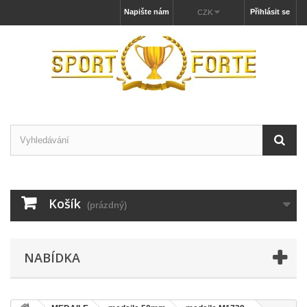
Napište nám
Přihlásit se
CZK
Košík
(prázdný)
NABÍDKA