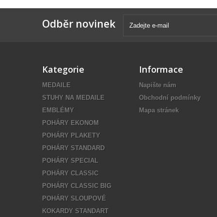
Odběr novinek
Kategorie
Informace
MEDAILE
Napište nám
STUHY NA MEDAILE
Obchodní podmínky
EMBLÉMY
Mapa stránek
POHÁRY EKONOM
POHÁRY PLAKETY
POHÁRY STANDARD
POHÁRY SPECIAL
POHÁRY CLASSIC
POHÁRY CLASSIC BIG
POHÁRY SLOUPOVÉ
KOKARDY STANDART