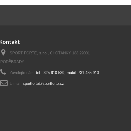
Kontakt
SPORT FORTE, s.r.o., CHOŤÁNKY 188 29001
PODĚBRADY
Zavolejte nám:
tel.: 325 610 539, mobil: 731 485 910
E-mail:
sportforte@sportforte.cz