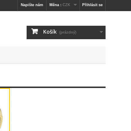
Napište nám
Měna :
CZK
Přihlásit se
Košík
(prázdný)