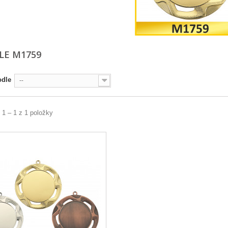
LE M1759
odle
--
 1 – 1 z 1 položky