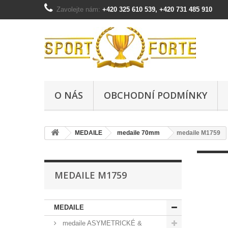
Zavolejte nám:
+420 325 610 539, +420 731 485 910
O NÁS
OBCHODNÍ PODMÍNKY
MEDAILE
medaile 70mm
medaile M1759
MEDAILE M1759
MEDAILE
medaile ASYMETRICKÉ &