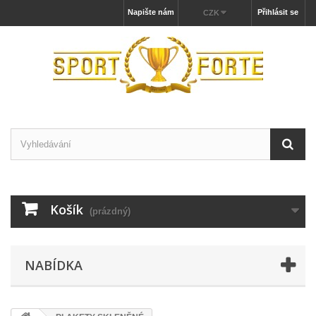
Napište nám
Přihlásit se
CZK
Košík
(prázdný)
NABÍDKA