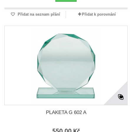
Přidat na seznam přání
Přidat k porovnání
PLAKETA G 602 A
550,00 Kč