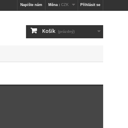
Napište nám
Měna :
CZK
Přihlásit se
Košík
(prázdný)