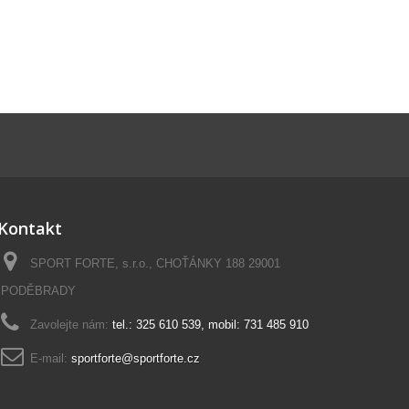
Kontakt
SPORT FORTE, s.r.o., CHOŤÁNKY 188 29001
PODĚBRADY
Zavolejte nám:
tel.: 325 610 539, mobil: 731 485 910
E-mail:
sportforte@sportforte.cz