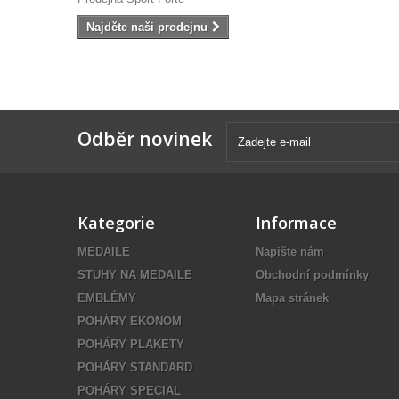
Najděte naši prodejnu
Odběr novinek
Kategorie
Informace
MEDAILE
Napište nám
STUHY NA MEDAILE
Obchodní podmínky
EMBLÉMY
Mapa stránek
POHÁRY EKONOM
POHÁRY PLAKETY
POHÁRY STANDARD
POHÁRY SPECIAL