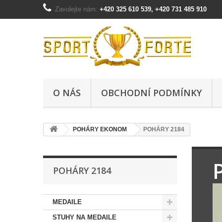
Zavolejte nám:
+420 325 610 539, +420 731 485 910
O NÁS
OBCHODNÍ PODMÍNKY
POHÁRY EKONOM
POHÁRY 2184
POHÁRY 2184
MEDAILE
STUHY NA MEDAILE