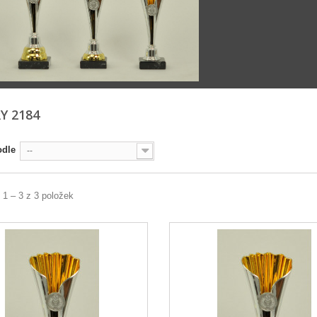
Y 2184
odle
--
 1 – 3 z 3 položek