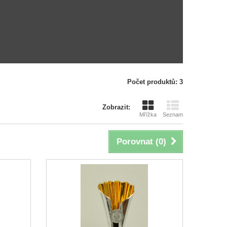
Počet produktů: 3
Zobrazit:
Mřížka
Seznam
Porovnat (
0
)