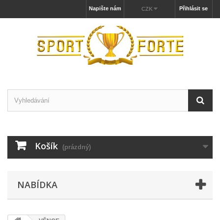
Napište nám
Přihlásit se
CZK
Košík
(prázdný)
NABÍDKA