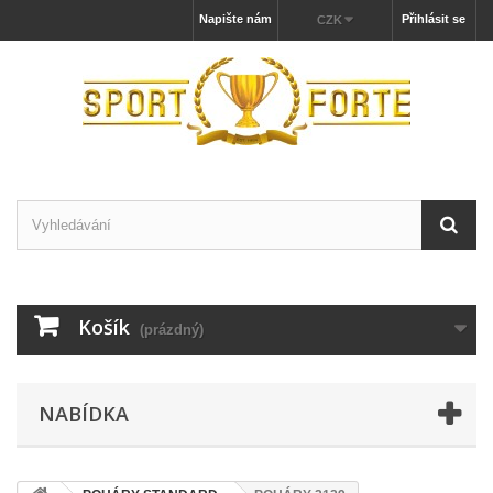
Napište nám
Přihlásit se
CZK
Košík
(prázdný)
NABÍDKA