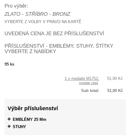
Pro výběr:
ZLATO - STŘÍBRO - BRONZ
VYBERTE Z VOLBY V PRAVO NA KARTĚ
UVEDENÁ CENA JE BEZ PŘÍSLUŠENSTVÍ
PŘÍSLUŠENSTVÍ - EMBLÉMY, STUHY, ŠTÍTKY
VYBERTE Z NABÍDKY
95
ks
1 x medaile M1751:
51,00 Kč
medaile zlatá
Sub total:
51,00 Kč
Výběr příslušenství
EMBLÉMY 25 Mm
STUHY