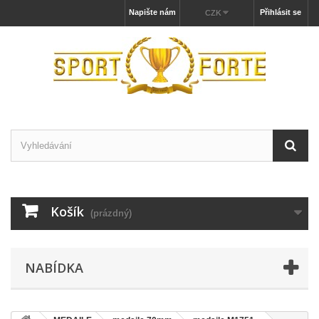
Napište nám
Přihlásit se
CZK
Košík
(prázdný)
NABÍDKA