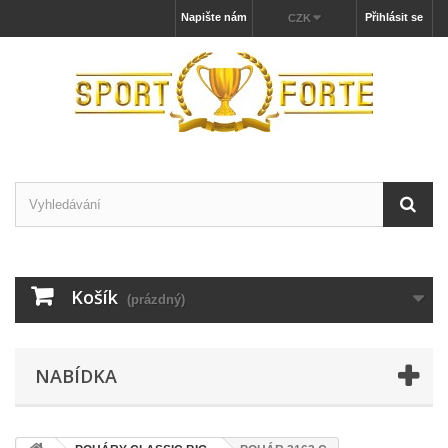
Napište nám
Přihlásit se
CZK
Košík
(prázdný)
NABÍDKA