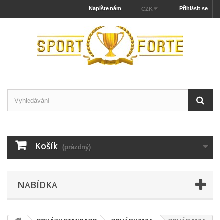
Napište nám
Přihlásit se
CZK
Košík
(prázdný)
NABÍDKA