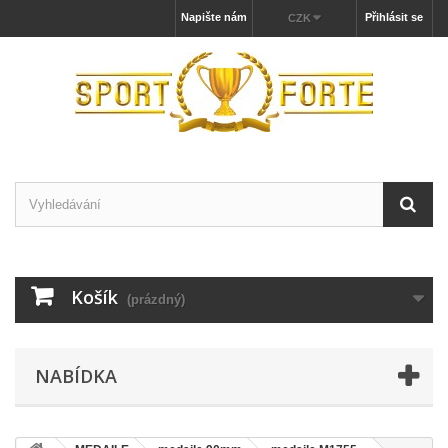
Napište nám
Přihlásit se
CZK
Košík
(prázdný)
NABÍDKA