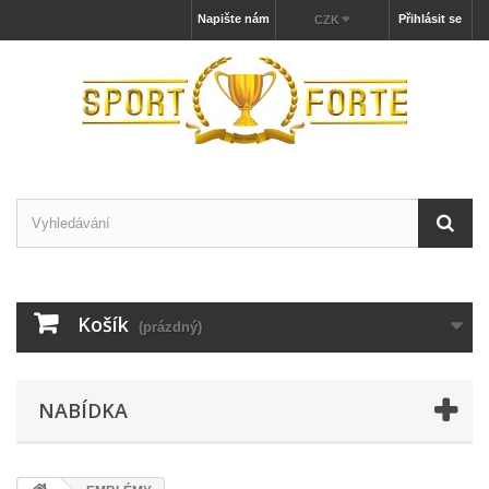
Napište nám
Přihlásit se
CZK
Košík
(prázdný)
NABÍDKA