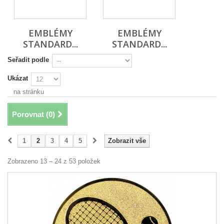
EMBLÉMY
EMBLÉMY
STANDARD...
STANDARD...
Seřadit podle
Ukázat
na stránku
Porovnat (
0
)
1
2
3
4
5
Zobrazit vše
Zobrazeno 13 – 24 z 53 položek