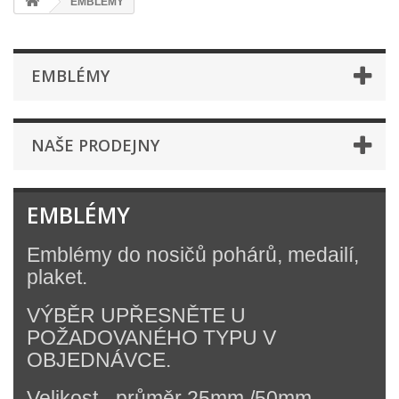
EMBLÉMY
EMBLÉMY
NAŠE PRODEJNY
EMBLÉMY
Emblémy do nosičů pohárů, medailí,
plaket.
VÝBĚR UPŘESNĚTE U
POŽADOVANÉHO TYPU V
OBJEDNÁVCE.
Velikost - průměr 25mm /50mm